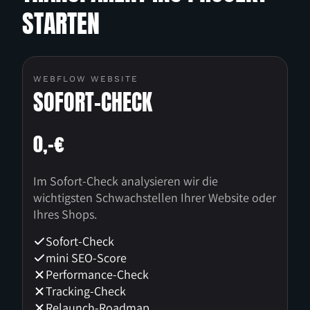
mit vollständigem Datenmodell und Admin-
STARTEN
UI, Produkt- und Anwendungswelten mit
Leistung
Filtermechaniken.
Internationalisierung und
Lokalisierungslogik, SEO-Fundament und
Output
WEBFLOW WEBSITE
Performance-Optimierung, Consent- und
SOFORT-CHECK
Tracking-Architektur, QA über alle
Funktionsfähiges Design- und Entwicklungs-
Geräteklassen, Launchplanung und Team-
Setup, das intern weitergeführt werden
Schulungen.
0,-€
kann.
Output
Im Sofort-Check analysieren wir die
wichtigsten Schwachstellen Ihrer Website oder
Internationaler Live-Launch, sauberes
Ihres Shops.
Tracking-Setup, Redaktionsteam
eigenständig arbeitsfähig.
Sofort-Check
mini SEO-Score
Performance-Check
Tracking-Check
Relaunch-Roadmap