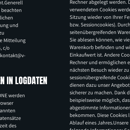
Rechner abgelegt werden. D
t.Generell
verwendeten Cookies werde
g beachten
Sitzung wieder von Ihrer Fes
lichen
bzw. Sessioncookies). Durch
itung und
seitenübergreifenden Waren
zu
Sie ablesen können, wie viel
e Mitteilung
Warenkorb befinden und wie
, c/o
Einkaufwert ist. Andere Coo
n kontakt@v-
Rechner und ermöglichen e
nächsten Besuch wieder zu 
N IN LOGDATEN
sessionübergreifende Cooki
dienen dazu unser Angebot 
sicherer zu machen. Dank di
B ONE werden
beispielsweise möglich, dass
rowser
abgestimmte Informationen 
nannten
bekommen. Diese Cookies l
Datensätze
Ablauf eines Jahres.Unsere 
zeit des