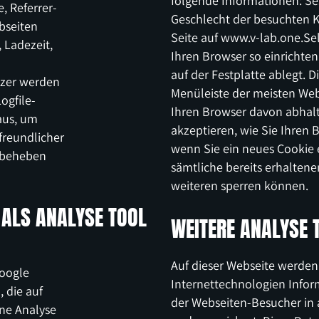
folgende Informationen: Ses
, Referrer-
Geschlecht der besuchten K
bseiten
Seite auf www.v-lab.one.Se
 Ladezeit,
Ihren Browser so einrichten
auf der Festplatte ablegt. D
tzer werden
Menüleiste der meisten Web
ogfile-
Ihren Browser davon abhal
aus, um
akzeptieren, wie Sie Ihren 
freundlicher
wenn Sie ein neues Cookie 
u beheben
sämtliche bereits erhaltene
weiteren sperren können.
 ALS ANALYSE TOOL
WEITERE ANALYSE 
Auf dieser Webseite werde
Google
Internettechnologien Infor
, die auf
der Webseiten-Besucher in
ne Analyse