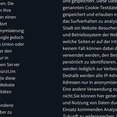
und gespeichert. Diese Dat
en. Die
genannten Cookie-Textdate
r Ihre
gespeichert und erlauben e
an einen
das Surfverhalten zu analys
dort
Stadt ein Website-Besuche
nonymisierung
und Betriebssystem der We
oogle jedoch
welche Seiten er auf der In
n Union oder
keinem Fall können dabei 
er den
verwendet werden, den Bes
ur in
persönlich zu identifiziere
nen Server
werden lediglich zur Verbe
kürzt.Im
Deshalb werden alle IP-Adre
le diese
Adressen nur in anonymisie
Website
Eine andere Verwendung ode
itäten
nicht.Sie können hier gener
und Nutzung von Daten durc
bundene
Einsatz kommenden Analyse
ber zu
Zukunft zu widersprechen. 