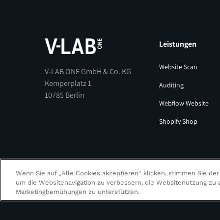
Leistungen
Website Scan
V-LAB ONE GmbH & Co. KG
Kemperplatz 1
Auditing
‍10785 Berlin
Webflow Website
Shopify Shop
Wenn Sie auf „Alle Cookies akzeptieren“ klicken, stimmen Sie der
um die Websitenavigation zu verbessern, die Websitenutzung zu 
Marketingbemühungen zu unterstützen.