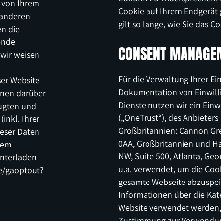
s von Ihrem
Cookie auf Ihrem Endgerät 
 anderen
gilt so lange, wie Sie das C
n die
ende
CONSENT MANAGE
 wir weisen
Für die Verwaltung Ihrer Ei
ser Website
Dokumentation von Einwill
nnen darüber
Dienste nutzen wir ein Ei
eugten und
(„OneTrust“), des Anbieters
inkl. Ihrer
Großbritannien: Cannon Gr
ieser Daten
0AA, Großbritannien und Ha
 dem
NW, Suite 500, Atlanta, Geo
unterladen
u.a. verwendet, um die Cook
ge/gaoptout?
gesamte Webseite abzuspeic
Informationen über die Kat
Website verwendet werden, 
Zustimmung zur Verwendung