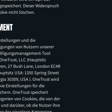
gespeichert. Dieser Widerspruch
ookie nicht löschen.
MENT
nstellungen und die
igungen von Nutzern unserer
nwilligungsmanagement-Tool
 OneTrust, LLC (Hauptsitz
een, 27 Bush Lane, London EC4R
uptsitz USA: 1350 Spring Street
rgia 30309, USA ). OneTrust wird
ie Einstellungen für die
hern. OneTrust speichert
egorien von Cookies, die von der
und darüber, ob die Nutzer ihre
 der einzelnen Kategorien